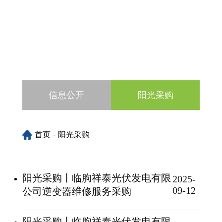
信息公开
阳光采购
-
首页
阳光采购
阳光采购丨临朐祥泰光伏发电有限
2025-
09-12
公司逆变器维修服务采购
阳光采购丨临朐祥泰光伏发电有限