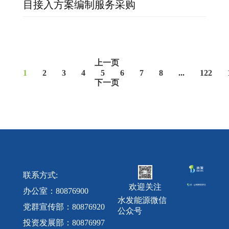
目接入方案编制服务采购
上一页
1
2
3
4
5
6
7
8
...
122
下一页
联系方式:
欢迎关注
办公室：80876900
水发能源微信
党群宣传部：80876920
公众号
投资发展部：80876997