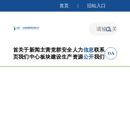
首页
旧站入口
|
首
关于
新闻
主营
党群
安全
人力
信息
联系
OA
页
我们
中心
板块
建设
生产
资源
公开
我们
INFORMATION
信息公开