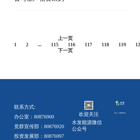
上一页
1
2
...
115
116
117
118
119
1
下一页
联系方式:
欢迎关注
办公室：80876900
水发能源微信
党群宣传部：80876920
公众号
投资发展部：80876997