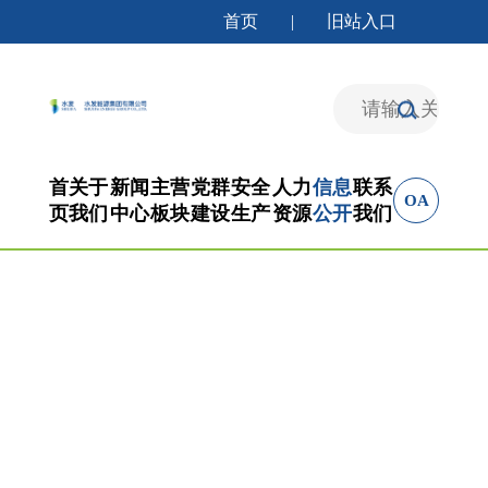
首页
旧站入口
|
首
关于
新闻
主营
党群
安全
人力
信息
联系
OA
页
我们
中心
板块
建设
生产
资源
公开
我们
INFORMATION
信息公开