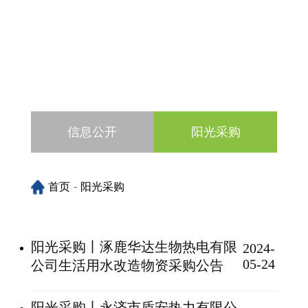
信息公开
阳光采购
-
首页
阳光采购
阳光采购丨涿鹿华达生物热电有限
2024-
05-24
公司生活用水改造物资采购公告
阳光采购丨永济市盾安热力有限公