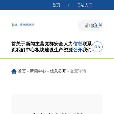
首页
旧站入口
|
首
关于
新闻
主营
党群
安全
人力
信息
联系
OA
页
我们
中心
板块
建设
生产
资源
公开
我们
-
-
-
首页
新闻中心
信息公开
文章详情