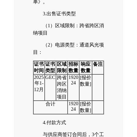
单》。
3.出售证书类型
（1）区域限制：跨省跨区消
纳项目
（2）电源类型：通道风光项
目：
证书
证书
区域
招标
响应
备注
时间
类型
限制
数量
数量
2025
GEC
1920
跨省
[报价
24
年1-
跨区
数量]
12月
消纳
项目
1920
合计
[报价
24
数量]
4.付款方式
与供应商签订合同后，3个工