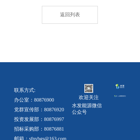
返回列表
联系方式:
欢迎关注
办公室：80876900
水发能源微信
党群宣传部：80876920
公众号
投资发展部：80876997
招标采购部：80876881
邮箱：sfnybgs@163.com