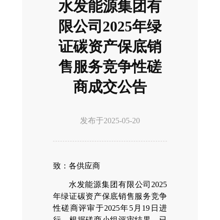
水发能源集团有
限公司2025年绿
证碳资产保底销
售服务竞争性磋
商成交公告
发布于
2025-05-20
致：各供应商
水发能源集团有限公司2025
年绿证碳资产保底销售服务竞争
性磋商评审于2025年5月19日进
行，根据磋商小组评审结果，已